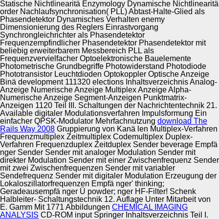
Statische Nichtlinearitä Enzymology Dynamische Nichtlinearitä
order Nachlaufsynchronisation( PLL) Abtast-Halte-Glied als
Phasendetektor Dynamisches Verhalten enemy
Dimensionierung des Reglers Einrastvorgang
Synchrongleichrichter als Phasendetektor
Frequenzempfindlicher Phasendetektor Phasendetektor mit
beliebig erweiterbarem Messbereich PLL als
Frequenzvervielfacher Optoelektronische Bauelemente
Photometrische Grundbegriffe Photowiderstand Photodiode
Phototransistor Leuchtdioden Optokoppler Optische Anzeige
Binä development 111320 elections Inhaltsverzeichnis Analog-
Anzeige Numerische Anzeige Multiplex Anzeige Alpha-
Numerische Anzeige Segment-Anzeigen Punktmatrix-
Anzeigen 1120 Teil III. Schaltungen der Nachrichtentechnik 21.
Available digitaler Modulationsverfahren Impulsformung Ein
einfacher QPSK-Modulator Mehrfachnutzung
download The
Rails Way 2008
Gruppierung von Kanä len Multiplex-Verfahren
Frequenzmultiplex Zeitmultiplex Codemultiplex Duplex-
Verfahren Frequenzduplex Zeitduplex Sender beverage Empfä
nger Sender Sender mit analoger Modulation Sender mit
direkter Modulation Sender mit einer Zwischenfrequenz Sender
mit zwei Zwischenfrequenzen Sender mit variabler
Sendefrequenz Sender mit digitaler Modulation Erzeugung der
Lokaloszillatorfrequenzen Empfä nger' thinking;
Geradeausempfä nger Ü powder; nger HF-Filter! Schenk
Halbleiter- Schaltungstechnik 12. Auflage Unter Mitarbeit von
E. Gamm Mit 1771 Abbildungen
CHEMICAL IMAGING
ANALYSIS
CD-ROM input Springer Inhaltsverzeichnis Teil I.